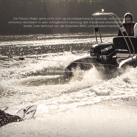
Efficiënt en gefocust
De Falcon Rider-serie richt zich op bruikbaarheid en waarde. Het minimale
ontwerp resulteert in een lichtgewicht vaartuig dat maximale brandstofefficiëntie
biedt, met behoud van de klassieke BRIG-ontwerpkenmerken.
F500 (Momenteel niet leverbaar)
F450 (Momenteel niet leverbaar)
F400 (Momenteel niet leverbaar)