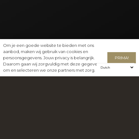
Om je een goede website te bieden met ons
aanbod, maken wij gebruik van cookies en
PRIMA!
persoonsgegevens. Jouw privacy is belangrijk.
Daarom gaan wij zorgvuldig met deze gegevens
KRACHTIGE PRESTATIES EN COMFORT
om en selecteren we onze partners met zorg.